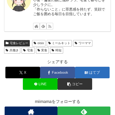
小食・偏食の娘に悩みつつ、宅食で暮らしを
少しラクに。
「作らないこと」に罪悪感を持たず、笑顔で
ご飯を囲める毎日を目指しています。
宅食レビュー
oisix
ミールキット
ワーママ
共働き
宅食
実食
時短
シェアする
X
Facebook
はてブ
LINE
コピー
miimamaをフォローする