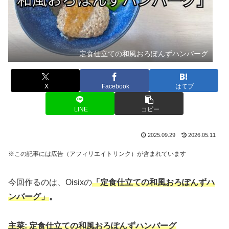
定食仕立ての和風おろぽんずハンバーグ
X
Facebook
はてブ
LINE
コピー
2025.09.29
2026.05.11
※この記事には広告（アフィリエイトリンク）が含まれています
今回作るのは、Oisixの
「
定食仕立ての和風おろぽんずハ
ンバーグ
」
。
主菜: 定食仕立ての和風おろぽんずハンバーグ