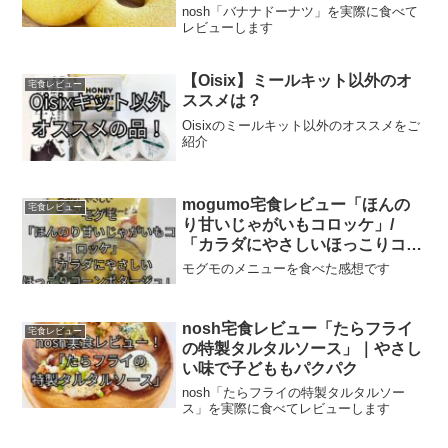
nosh「バナナドーナツ」を実際に食べて
レビューします
【Oisix】ミールキット以外のオ
宅食レビュー
ススメは？
Oisixのミールキット以外のオススメをご
紹介
mogumo宅食レビュー「ほんの
宅食レビュー
り甘いじゃがいもコロッケ」/
「カラダにやさしいほっこりコー
ンポタージュ」
モグモのメニューを食べた感想です
nosh宅食レビュー「たらフライ
宅食レビュー
の特製タルタルソース」｜やさし
い味で子どももパクパク
nosh「たらフライの特製タルタルソー
ス」を実際に食べてレビューします