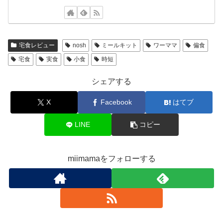
宅食レビュー
nosh
ミールキット
ワーママ
偏食
宅食
実食
小食
時短
シェアする
X
Facebook
はてブ
LINE
コピー
miimamaをフォローする