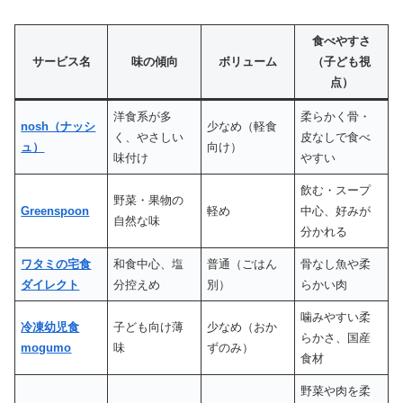
食べやすさ
サービス名
味の傾向
ボリューム
（子ども視
点）
洋食系が多
柔らかく骨・
nosh（ナッシ
少なめ（軽食
く、やさしい
皮なしで食べ
ュ）
向け）
味付け
やすい
飲む・スープ
野菜・果物の
Greenspoon
軽め
中心、好みが
自然な味
分かれる
ワタミの宅食
和食中心、塩
普通（ごはん
骨なし魚や柔
ダイレクト
分控えめ
別）
らかい肉
噛みやすい柔
冷凍幼児食
子ども向け薄
少なめ（おか
らかさ、国産
mogumo
味
ずのみ）
食材
野菜や肉を柔