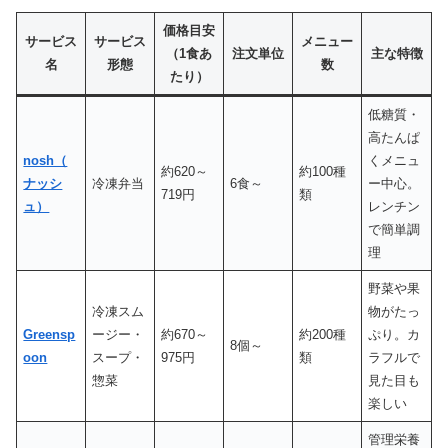
価格目安
サービス
サービス
メニュー
（1食あ
注文単位
主な特徴
名
形態
数
たり）
低糖質・
高たんぱ
nosh（
くメニュ
約620～
約100種
ナッシ
冷凍弁当
6食～
ー中心。
719円
類
ュ）
レンチン
で簡単調
理
野菜や果
冷凍スム
物がたっ
Greensp
ージー・
約670～
約200種
ぷり。カ
8個～
oon
スープ・
975円
類
ラフルで
惣菜
見た目も
楽しい
管理栄養