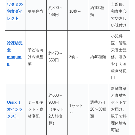
ワタミの
士監修。
約390～
約100種
宅食ダイ
冷凍弁当
10食～
和食中心
488円
類
レクト
でやさし
い味付け
小児科
冷凍幼児
医・管理
食
子ども向
栄養士監
約470～
mogum
け冷凍惣
8食～
約40種類
修。噛み
550円
o
菜
やすく国
産食材使
用
新鮮野菜
約600～
と食材を
Oisix（
ミールキ
900円
週替わり
セットで
1セット
オイシッ
ット・食
（キット
20〜30種
お届け。
～
クス）
材宅配
2人前換
類
親子で料
算）
理体験も
可能