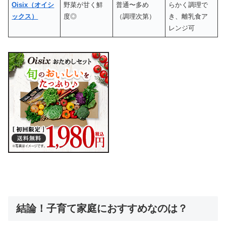
Oisix（オイシ
野菜が甘く鮮
普通〜多め
らかく調理で
ックス）
度◎
（調理次第）
き、離乳食ア
レンジ可
結論！子育て家庭におすすめなのは？