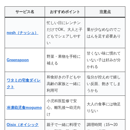
サービス名
おすすめポイント
注意点
忙しい日にレンチン
だけでOK。大人と子
量が少なめなのでご
nosh（ナッシュ）
どもでシェアしやす
はんを足す必要あり
い
甘くない味に慣れて
野菜・果物を手軽に
Greenspoon
いない子は好みが分
補える
かれる
和食好きの子どもや
塩分が控えめで嬉し
ワタミの宅食ダイレ
高齢の家族と一緒に
い反面、飽きてしま
クト
利用可
うかも
小児科医監修で安
大人の食事には物足
冷凍幼児食mogumo
心。離乳後〜幼児向
りない
け
Oisix（オイシック
親子で一緒に料理で
調理時間（15〜20