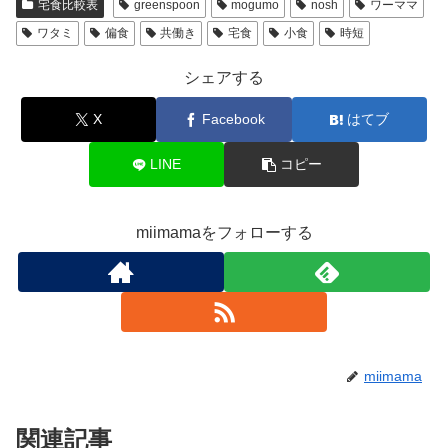
宅食比較表
greenspoon
mogumo
nosh
ワーママ
ワタミ
偏食
共働き
宅食
小食
時短
シェアする
X
Facebook
はてブ
LINE
コピー
miimamaをフォローする
miimama
関連記事