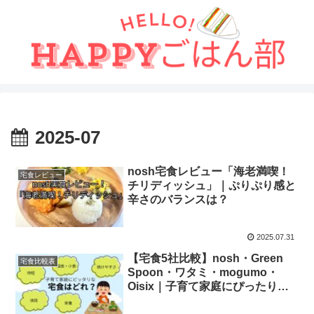
2025-07
nosh宅食レビュー「海老満喫！
宅食レビュー
チリディッシュ」｜ぷりぷり感と
辛さのバランスは？
2025.07.31
【宅食5社比較】nosh・Green
宅食比較表
Spoon・ワタミ・mogumo・
Oisix｜子育て家庭にぴったりな
のはどれ？