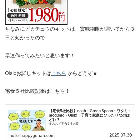
ちなみにピカチュウのキットは、賞味期限が届いてから３
日と短かったので
早速作ってみたいと思います！
Oisixお試しキットは
こちら
からどうぞ★
宅食５社比較記事はこちら！
【宅食5社比較】nosh・Green Spoon・ワタミ・
mogumo・Oisix｜子育て家庭にぴったりなのは
どれ？
オススメ宅食5社比較
2025.07.30
hello-happygohan.com