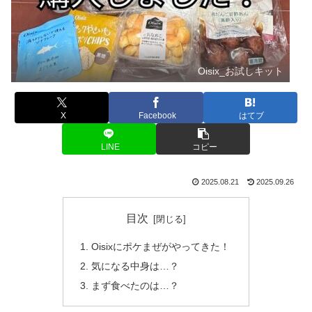
Oisix_お試しキット
X
Facebook
はてブ
LINE
コピー
2025.08.21
2025.09.26
目次
Oisixにポケまぜがやってきた！
気になる中身は…？
まず食べたのは…？