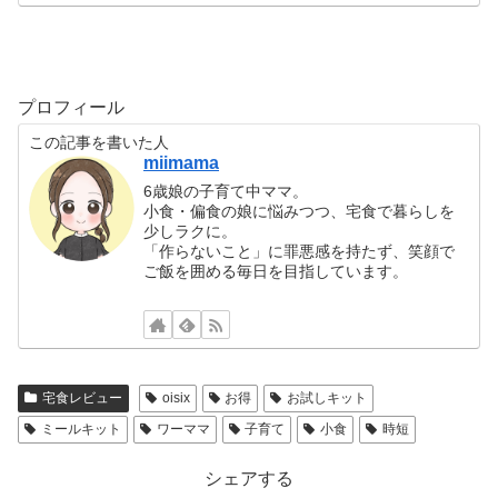
プロフィール
この記事を書いた人
miimama
6歳娘の子育て中ママ。
小食・偏食の娘に悩みつつ、宅食で暮らしを
少しラクに。
「作らないこと」に罪悪感を持たず、笑顔で
ご飯を囲める毎日を目指しています。
宅食レビュー
oisix
お得
お試しキット
ミールキット
ワーママ
子育て
小食
時短
シェアする