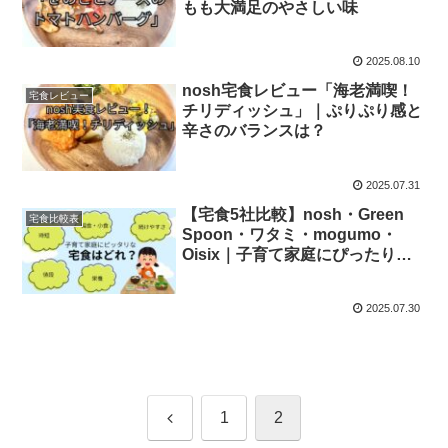
もも大満足のやさしい味
2025.08.10
nosh宅食レビュー「海老満喫！
宅食レビュー
チリディッシュ」｜ぷりぷり感と
辛さのバランスは？
2025.07.31
【宅食5社比較】nosh・Green
宅食比較表
Spoon・ワタミ・mogumo・
Oisix｜子育て家庭にぴったりな
のはどれ？
2025.07.30
前
1
2